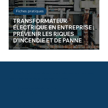
Particuliers
Fiches pratiques
TRANSFORMATEUR
ÉLECTRIQUE EN ENTREPRISE :
PRÉVENIR LES RIQUES
D'INCENDIE ET DE PANNE
Plus de 30 ans d'expérience auprès des entreprises,
des copropriétés et des particuliers.
10 avenue Maréchal Foch
21000 Dijon
03 80 50 15 15