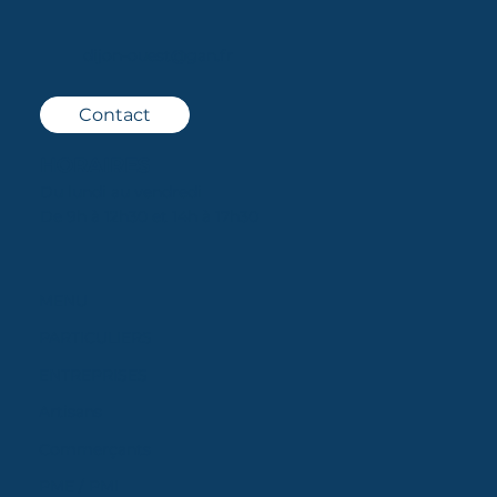
dijon-ouest@gan.fr
Contact
HORAIRES
Du lundi au vendredi
De 9h à 12h30 et 14h à 17h30
MENU
PARTICULIERS
ENTREPRISES
Artisans
Commerçants
PME / PMI