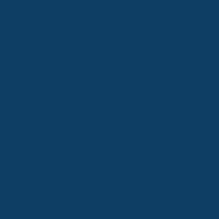
Professions libérales
CONSTRUCTION
Décennale
Dommage ouvrage
Tous risques chantier
VITICULTURE
AGRICULTURE
IMMEUBLES
Bailleurs
Syndics
DIRIGEANTS
Perte d'emploi
Protection sociale