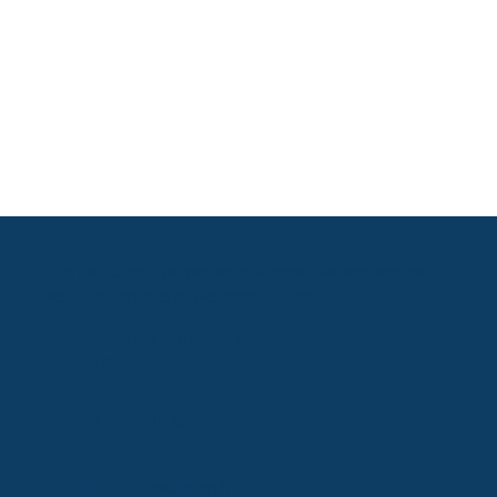
Plus de 30 ans d'expérience auprès des entreprises,
des copropriétés et des particuliers.
10 avenue Maréchal Foch
21000 Dijon
03 80 50 15 15
dijon-ouest@gan.fr