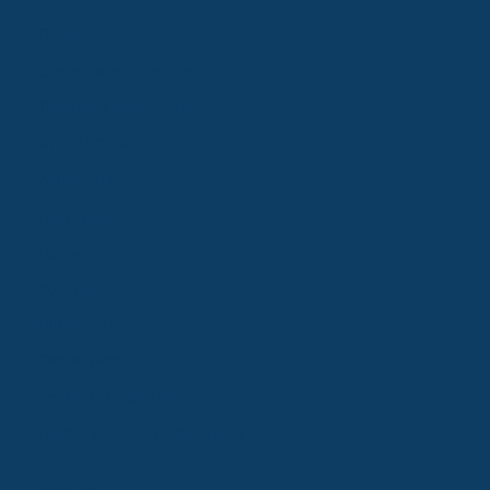
Décennale
Dommage ouvrage
Tous risques chantier
VITICULTURE
AGRICULTURE
IMMEUBLES
Bailleurs
Syndics
DIRIGEANTS
Perte d'emploi
Protection sociale
Responsabilité personnelle