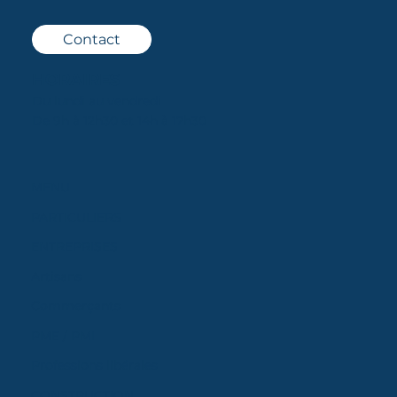
Contact
HORAIRES
Du lundi au vendredi
De 9h à 12h30 et 14h à 17h30
MENU
PARTICULIERS
ENTREPRISES
Artisans
Commerçants
PME / PMI
Professions libérales
CONSTRUCTION