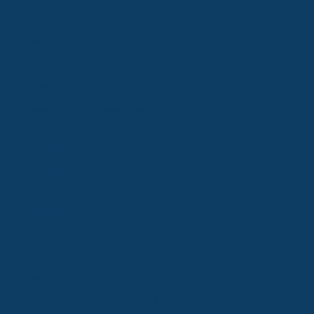
Syndics
DIRIGEANTS
Perte d'emploi
Protection sociale
Responsabilité personnelle
ACCUEIL
À PROPOS
FAQ
FICHES PRATIQUES
ACTUALITÉS
CONTACT
Mentions légales
Politique de confidentialité