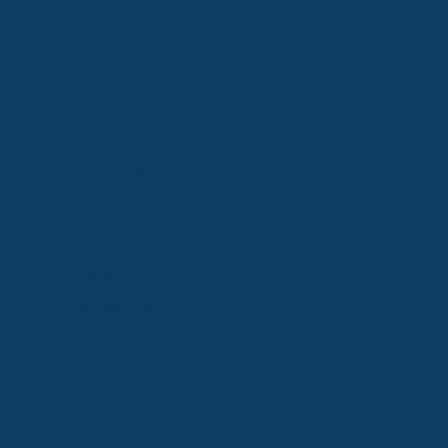
PARTICULIERS
ENTREPRISES
Artisans
Commerçants
PME / PMI
Professions libérales
CONSTRUCTION
Décennale
Dommage ouvrage
Tous risques chantier
VITICULTURE
AGRICULTURE
IMMEUBLES
Bailleurs