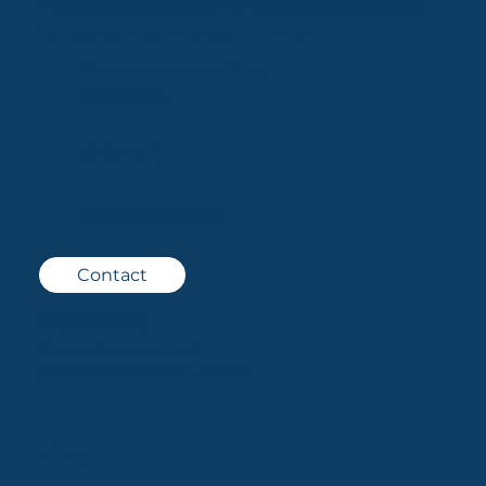
Plus de 30 ans d'expérience auprès des entreprises,
des copropriétés et des particuliers.
10 avenue Maréchal Foch
21000 Dijon
03 80 50 15 15
dijon-ouest@gan.fr
Contact
HORAIRES
Du lundi au vendredi
De 9h à 12h30 et 14h à 17h30
MENU